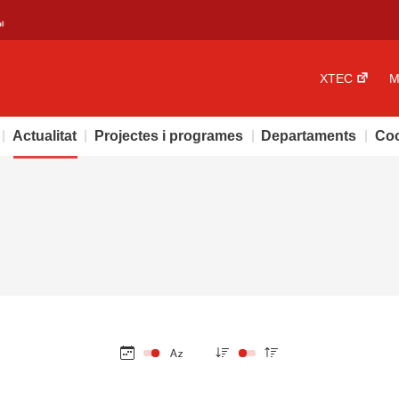
XTEC
M
Actualitat
Projectes i programes
Departaments
Coo