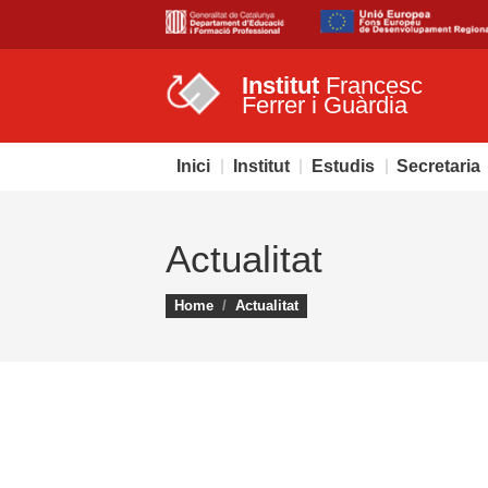
Institut
Francesc
Ferrer i Guàrdia
Inici
Institut
Estudis
Secretaria
Actualitat
You are here:
Home
Actualitat