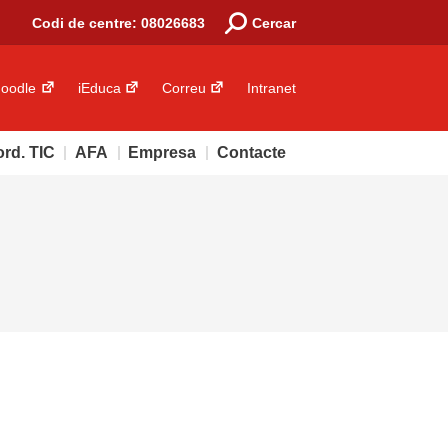
Codi de centre: 08026683
Cercar
oodle
iEduca
Correu
Intranet
rd. TIC
AFA
Empresa
Contacte