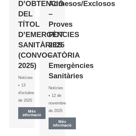
D’OBTENCIÓ
Admesos/Exclosos
DEL
–
TÍTOL
Proves
D’EMERGÈNCIES
POT
SANITÀRIES
2025
(CONVOCATÒRIA
–
2025)
Emergències
Sanitàries
Notícies
13
Notícies
d'octubre
12 de
de 2025
novembre
de 2025
Més
informació
Més
informació