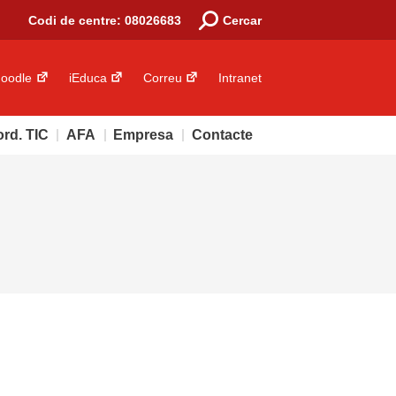
Codi de centre: 08026683
Cercar
oodle
iEduca
Correu
Intranet
rd. TIC
AFA
Empresa
Contacte