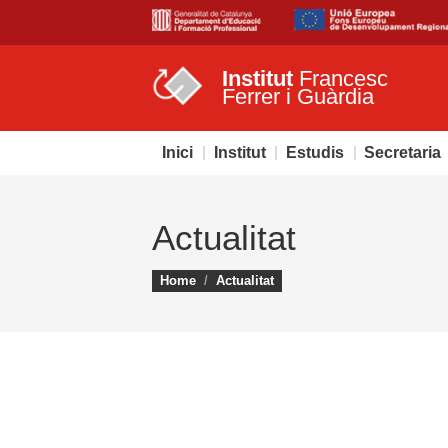
Institut
Francesc
Ferrer i Guàrdia
Inici
Institut
Estudis
Secretaria
Actualitat
You are here:
Home
Actualitat