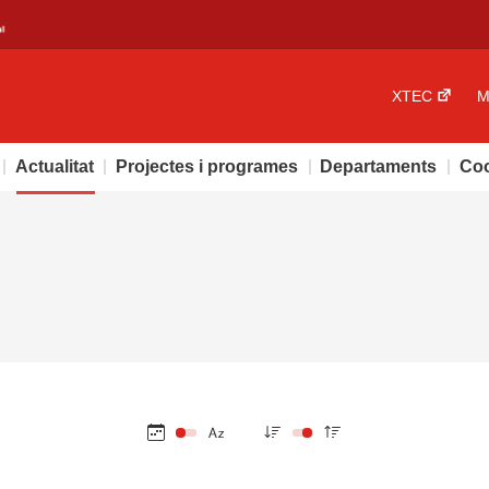
XTEC
M
Actualitat
Projectes i programes
Departaments
Coo