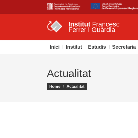
Institut
Francesc
Ferrer i Guàrdia
Inici
Institut
Estudis
Secretaria
Actualitat
You are here:
Home
Actualitat