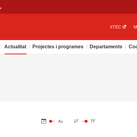
XTEC
M
Actualitat
Projectes i programes
Departaments
Coo