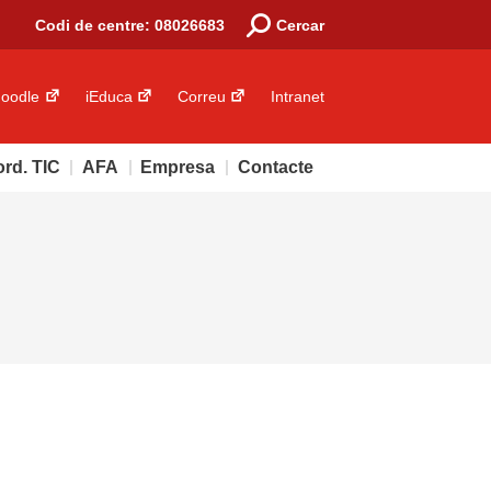
Codi de centre: 08026683
Cercar
oodle
iEduca
Correu
Intranet
rd. TIC
AFA
Empresa
Contacte