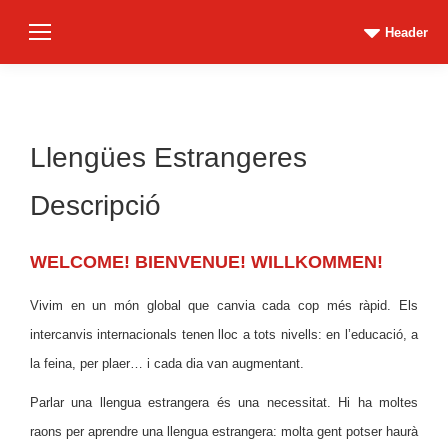
Header
Llengües Estrangeres
Descripció
WELCOME! BIENVENUE! WILLKOMMEN!
Vivim en un món global que canvia cada cop més ràpid. Els
intercanvis internacionals tenen lloc a tots nivells: en l’educació, a
la feina, per plaer… i cada dia van augmentant.
Parlar una llengua estrangera és una necessitat. Hi ha moltes
raons per aprendre una llengua estrangera: molta gent potser haurà