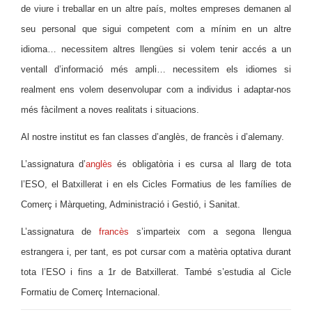
de viure i treballar en un altre país, moltes empreses demanen al
seu personal que sigui competent com a mínim en un altre
idioma… necessitem altres llengües si volem tenir accés a un
ventall d’informació més ampli… necessitem els idiomes si
realment ens volem desenvolupar com a individus i adaptar-nos
més fàcilment a noves realitats i situacions.
Al nostre institut es fan classes d’anglès, de francès i d’alemany.
L’assignatura d’
anglès
és obligatòria i es cursa al llarg de tota
l’ESO, el Batxillerat i en
els Cicles Formatius de les famílies de
Comerç i Màrqueting, Administració i Gestió, i Sanitat.
L’assignatura de
francès
s’imparteix com a segona llengua
estrangera i, per tant, es pot cursar com a matèria optativa durant
tota l’ESO i fins a 1r de Batxillerat. També s’estudia al Cicle
Formatiu de Comerç Internacional.