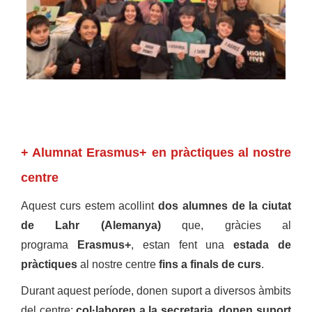
+ Alumnat Erasmus+ en pràctiques al nostre
centre
Aquest curs estem acollint
dos alumnes de la ciutat
de Lahr (Alemanya)
que, gràcies al
programa
Erasmus+
, estan fent una
estada de
pràctiques
al nostre centre
fins a finals de curs
.
Durant aquest període, donen suport a diversos àmbits
del centre:
col·laboren a la secretaria
,
donen suport