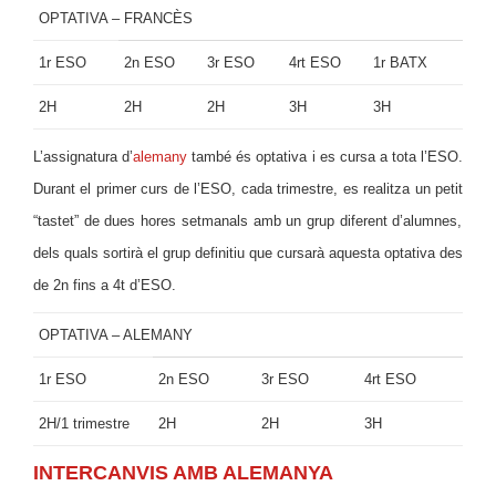
OPTATIVA – FRANCÈS
1r ESO
2n ESO
3r ESO
4rt ESO
1r BATX
2H
2H
2H
3H
3H
L’assignatura d’
alemany
també és optativa i es cursa a tota l’ESO.
Durant el primer curs de l’ESO, cada trimestre, es realitza un
petit
“tastet” de dues hores setmanals amb un grup diferent d’alumnes,
dels quals sortirà el grup definitiu que cursarà aquesta optativa des
de 2n fins a 4t d’ESO.
OPTATIVA – ALEMANY
1r ESO
2n ESO
3r ESO
4rt ESO
2H/1 trimestre
2H
2H
3H
INTERCANVIS AMB ALEMANYA