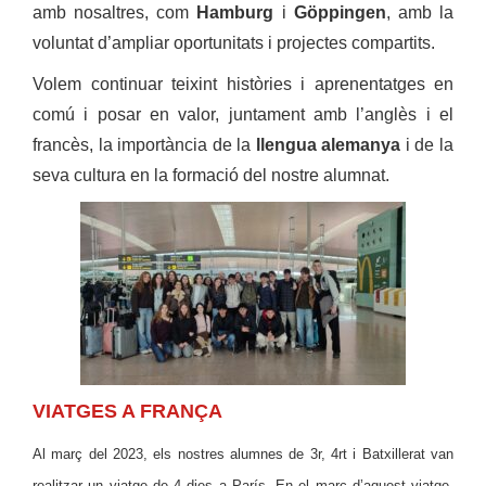
amb nosaltres, com
Hamburg
i
Göppingen
, amb la
voluntat d’ampliar oportunitats i projectes compartits.
Volem continuar teixint històries i aprenentatges en
comú i posar en valor, juntament amb l’anglès i el
francès, la importància de la
llengua alemanya
i de la
seva cultura en la formació del nostre alumnat.
VIATGES A FRANÇA
Al març del 2023, els nostres alumnes de 3r, 4rt i Batxillerat van
realitzar un viatge de 4 dies a París. En el marc d’aquest viatge,