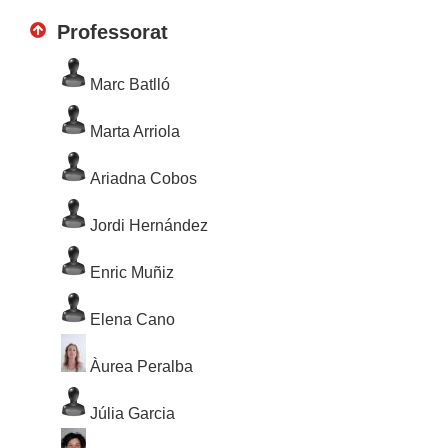
Professorat
Marc Batlló
Marta Arriola
Ariadna Cobos
Jordi Hernández
Enric Muñiz
Elena Cano
Àurea Peralba
Júlia Garcia