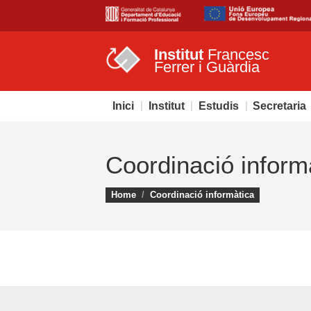
Institut
Francesc
Ferrer i Guàrdia
Inici
Institut
Estudis
Secretaria
Coordinació inform
You are here:
Home
Coordinació informàtica