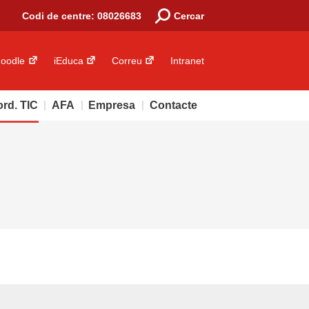
Search:
Codi de centre: 08026683
Cercar
oodle
iEduca
Correu
Intranet
rd. TIC
AFA
Empresa
Contacte