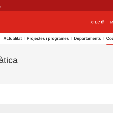
XTEC
M
Actualitat
Projectes i programes
Departaments
Coo
àtica