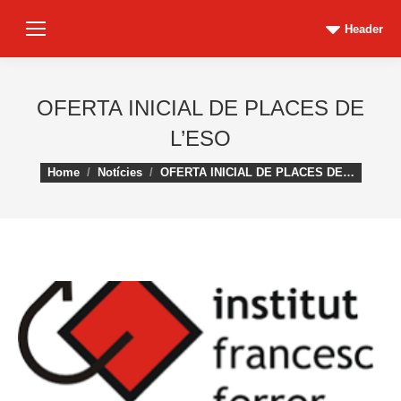
Header
OFERTA INICIAL DE PLACES DE
L’ESO
You are here:
Home
Notícies
OFERTA INICIAL DE PLACES DE…