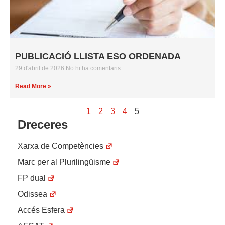
PUBLICACIÓ LLISTA ESO ORDENADA
29 d'abril de 2026
No hi ha comentaris
Read More »
1
2
3
4
5
Dreceres
Xarxa de Competències
Marc per al Plurilingüisme
FP dual
Odissea
Accés Esfera