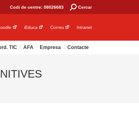
Search:
Codi de centre: 08026683
Cercar
oodle
iEduca
Correu
Intranet
rd. TIC
AFA
Empresa
Contacte
NITIVES