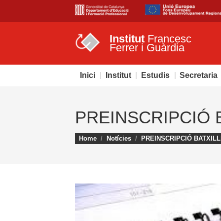
Institut
Francesc
Ferrer i Guàrdia
Inici
Institut
Estudis
Secretaria
PREINSCRIPCIÓ B
You are here:
Home
Notícies
PREINSCRIPCIÓ BATXILL