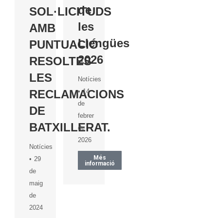
de
SOL·LICITUDS
les
AMB
Llengües
PUNTUACIÓ
2026
RESOLTES
LES
Notícies
14
RECLAMACIONS
de
DE
febrer
BATXILLERAT.
de
2026
Notícies
Més
29
informació
de
maig
de
2024