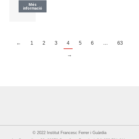
Més
informació
←
1
2
3
4
5
6
…
63
→
© 2022 Institut Francesc Ferrer i Guàrdia