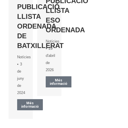
PUBLICACIÓ
PUBLICACIÓ
LLISTA
LLISTA
ESO
ORDENADA
ORDENADA
DE
Notícies
BATXILLERAT
29
d'abril
Notícies
de
3
2026
de
juny
Més
informació
de
2024
Més
informació