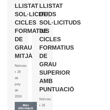
LLISTAT
LLISTAT
SOL·LICITUDS
DE
CICLES
SOL·LICITUDS
FORMATIUS
DE
DE
CICLES
GRAU
FORMATIUS
MITJÀ
DE
GRAU
Notícies
SUPERIOR
28
de
AMB
juny
PUNTUACIÓ
de
2024
Notícies
26
Més
informació