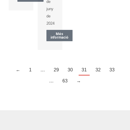
de
juny
de
2024
Més
informació
←
1
…
29
30
31
32
33
…
63
→