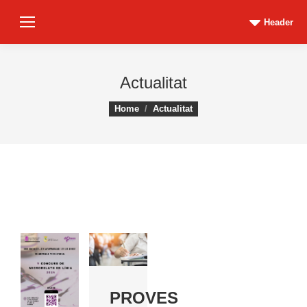
Header
Actualitat
You are here:
Home
Actualitat
PROVES