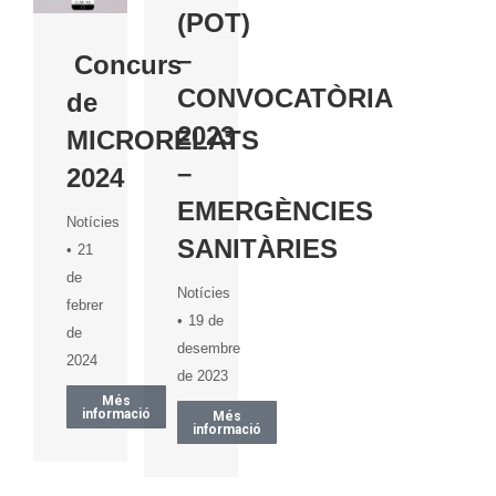
(POT)
–
Concurs
CONVOCATÒRIA
de
2023
MICRORELATS
–
2024
EMERGÈNCIES
Notícies
SANITÀRIES
21
de
Notícies
febrer
19 de
de
desembre
2024
de 2023
Més
informació
Més
informació