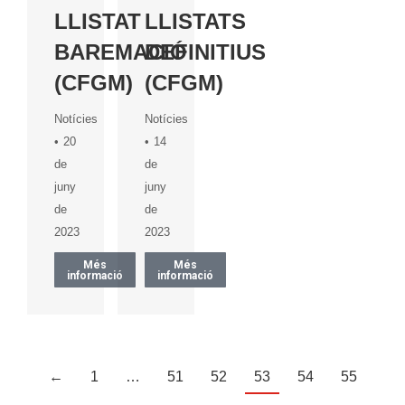
LLISTAT
LLISTATS
BAREMACIÓ
DEFINITIUS
(CFGM)
(CFGM)
Notícies
Notícies
20
14
de
de
juny
juny
de
de
2023
2023
Més
Més
informació
informació
←
1
…
51
52
53
54
55