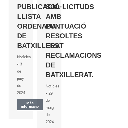
PUBLICACIÓ
SOL·LICITUDS
LLISTA
AMB
ORDENADA
PUNTUACIÓ
DE
RESOLTES
BATXILLERAT
LES
RECLAMACIONS
Notícies
DE
3
de
BATXILLERAT.
juny
de
Notícies
2024
29
de
Més
informació
maig
de
2024